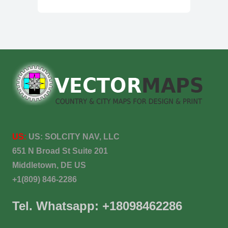
US:
US:
SOLCITY NAV, LLC
651 N Broad St Suite 201
Middletown, DE US
+1(809) 846-2286
Tel. Whatsapp: +18098462286