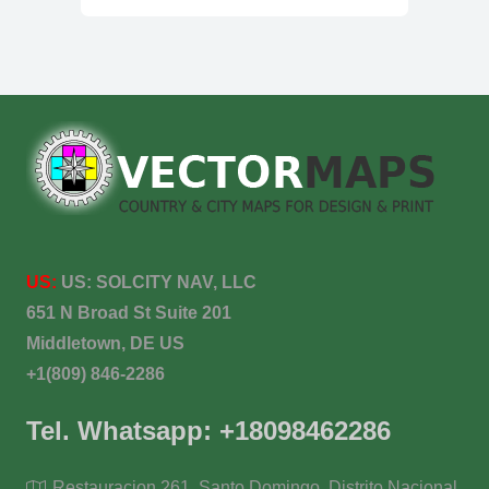
US:
US:
SOLCITY NAV, LLC
651 N Broad St Suite 201
Middletown, DE US
+1(809) 846-2286
Tel. Whatsapp: +18098462286
Restauracion 261, Santo Domingo, Distrito Nacional,