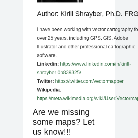
Author: Kirill Shrayber, Ph.D. FR
I have been working with vector cartography fo
over 25 years, including GPS, GIS, Adobe
Illustrator and other professional cartographic
software.
Linkedin:
https://www.linkedin.com/in/kirill-
shrayber-0b839325/
Twitter:
https://twitter.com/vectormapper
Wikipedia:
https://meta.wikimedia.org/wiki/User:Vectorma
Are we missing
some maps? Let
us know!!!