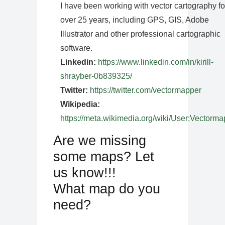
I have been working with vector cartography fo
over 25 years, including GPS, GIS, Adobe
Illustrator and other professional cartographic
software.
Linkedin:
https://www.linkedin.com/in/kirill-
shrayber-0b839325/
Twitter:
https://twitter.com/vectormapper
Wikipedia:
https://meta.wikimedia.org/wiki/User:Vectorma
Are we missing
some maps? Let
us know!!!
What map do you
need?