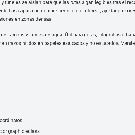
 y túneles se aíslan para que las rutas sigan legibles tras el re
eb. Las capas con nombre permiten recolorear, ajustar grosores
lisiones en zonas densas.
s de campus y frentes de agua. Útil para guías, infografías urb
en trazos nítidos en papeles estucados y no estucados. Mantien
ordinates
ctor graphic editors