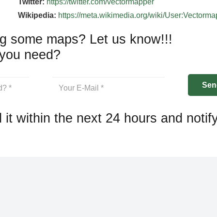
Twitter:
https://twitter.com/vectormapper
Wikipedia:
https://meta.wikimedia.org/wiki/User:Vectorm
g some maps? Let us know!!!
you need?
 it within the next 24 hours and notif