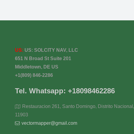
US:
US:
SOLCITY NAV, LLC
651 N Broad St Suite 201
Middletown, DE US
+1(809) 846-2286
Tel. Whatsapp: +18098462286
Restauracion 261, Santo Domingo, Distrito Nacional
11903
vectormapper@gmail.com