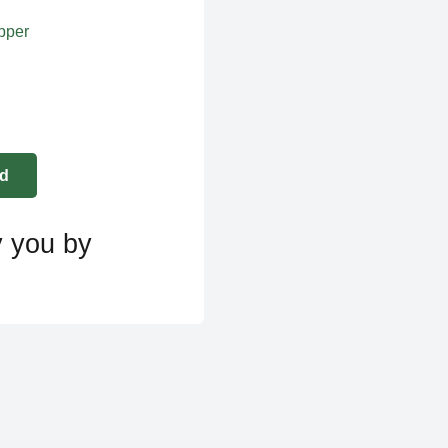
apper
y you by