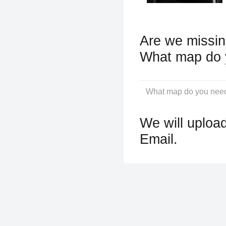
Are we missin
What map do 
We will upload
Email.