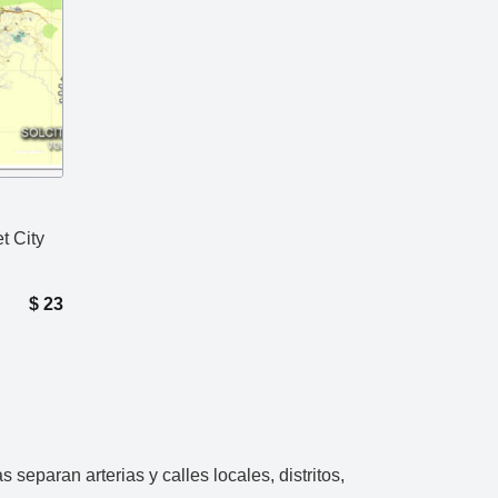
et City
$
23
eparan arterias y calles locales, distritos,