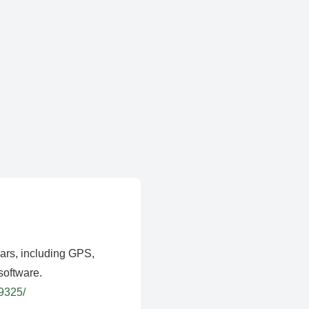
ears, including GPS,
software.
39325/