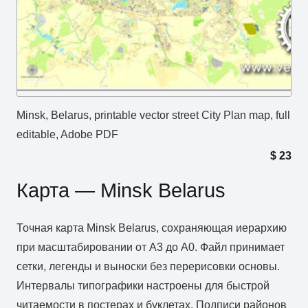
Minsk, Belarus, printable vector street City Plan map, full
editable, Adobe PDF
$
23
Карта — Minsk Belarus
Точная карта Minsk Belarus, сохраняющая иерархию
при масштабировании от A3 до A0. Файл принимает
сетки, легенды и выноски без перерисовки основы.
Интервалы типографики настроены для быстрой
читаемости в постерах и буклетах. Подписи районов