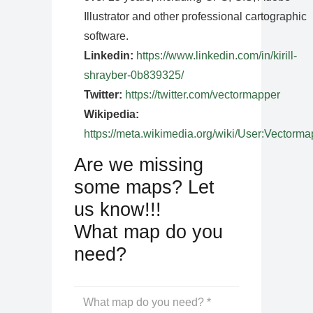
Illustrator and other professional cartographic
software.
Linkedin:
https://www.linkedin.com/in/kirill-
shrayber-0b839325/
Twitter:
https://twitter.com/vectormapper
Wikipedia:
https://meta.wikimedia.org/wiki/User:Vectorma
Are we missing
some maps? Let
us know!!!
What map do you
need?