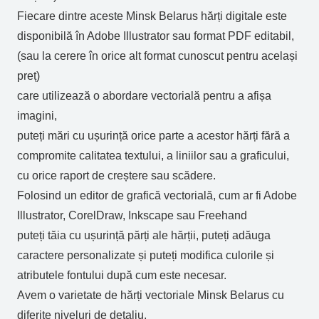
Fiecare dintre aceste Minsk Belarus hărți digitale este
disponibilă în Adobe Illustrator sau format PDF editabil,
(sau la cerere în orice alt format cunoscut pentru același
preț)
care utilizează o abordare vectorială pentru a afișa
imagini,
puteți mări cu ușurință orice parte a acestor hărți fără a
compromite calitatea textului, a liniilor sau a graficului,
cu orice raport de creștere sau scădere.
Folosind un editor de grafică vectorială, cum ar fi Adobe
Illustrator, CorelDraw, Inkscape sau Freehand
puteți tăia cu ușurință părți ale hărții, puteți adăuga
caractere personalizate și puteți modifica culorile și
atributele fontului după cum este necesar.
Avem o varietate de hărți vectoriale Minsk Belarus cu
diferite niveluri de detaliu,