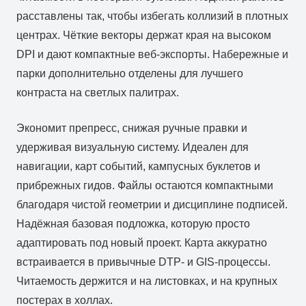
расставлены так, чтобы избегать коллизий в плотных
центрах. Чёткие векторы держат края на высоком
DPI и дают компактные веб‑экспорты. Набережные и
парки дополнительно отделены для лучшего
контраста на светлых палитрах.
Экономит препресс, снижая ручные правки и
удерживая визуальную систему. Идеален для
навигации, карт событий, кампусных буклетов и
прибрежных гидов. Файлы остаются компактными
благодаря чистой геометрии и дисциплине подписей.
Надёжная базовая подложка, которую просто
адаптировать под новый проект. Карта аккуратно
встраивается в привычные DTP‑ и GIS‑процессы.
Читаемость держится и на листовках, и на крупных
постерах в холлах.