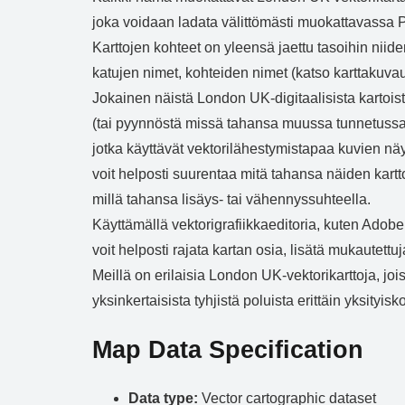
joka voidaan ladata välittömästi muokattavassa P
Karttojen kohteet on yleensä jaettu tasoihin niid
katujen nimet, kohteiden nimet (katso karttakuvaus
Jokainen näistä London UK-digitaalisista kartois
(tai pyynnöstä missä tahansa muussa tunnetus
jotka käyttävät vektorilähestymistapaa kuvien nä
voit helposti suurentaa mitä tahansa näiden karttoj
millä tahansa lisäys- tai vähennyssuhteella.
Käyttämällä vektorigrafiikkaeditoria, kuten Adobe
voit helposti rajata kartan osia, lisätä mukautett
Meillä on erilaisia London UK-vektorikarttoja, joi
yksinkertaisista tyhjistä poluista erittäin yksityisk
Map Data Specification
Data type:
Vector cartographic dataset