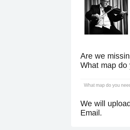
Are we missin
What map do 
We will upload
Email.