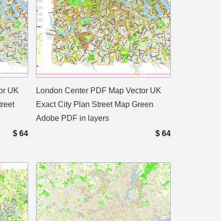
or UK
London Center PDF Map Vector UK
treet
Exact City Plan Street Map Green
Adobe PDF in layers
$
64
$
64