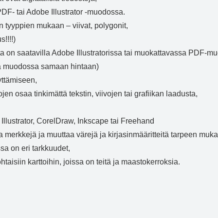
DF- tai Adobe Illustrator -muodossa.
en tyyppien mukaan – viivat, polygonit,
!!!!)
ta on saatavilla Adobe Illustratorissa tai muokattavassa PDF-m
sa muodossa samaan hintaan)
yttämiseen,
en osaa tinkimättä tekstin, viivojen tai grafiikan laadusta,
 Illustrator, CorelDraw, Inkscape tai Freehand
uja merkkejä ja muuttaa värejä ja kirjasinmääritteitä tarpeen muk
ssa on eri tarkkuudet,
ohtaisiin karttoihin, joissa on teitä ja maastokerroksia.