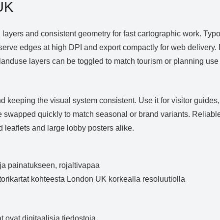
UK
ers and consistent geometry for fast cartographic work. Typog
serve edges at high DPI and export compactly for web delivery. B
 landuse layers can be toggled to match tourism or planning use
keeping the visual system consistent. Use it for visitor guides,
swapped quickly to match seasonal or brand variants. Reliable 
leaflets and large lobby posters alike.
ja painatukseen, rojaltivapaa
ktorikartat kohteesta London UK korkealla resoluutiolla
ovat digitaalisia tiedostoja,