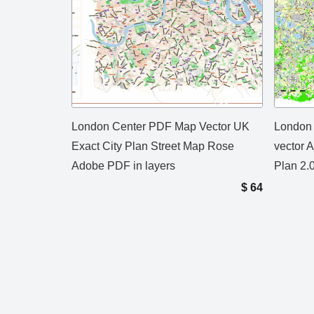
London Center PDF Map Vector UK
London 
Exact City Plan Street Map Rose
vector A
Adobe PDF in layers
Plan 2.
$
64