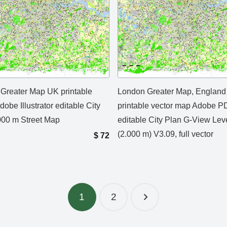
Greater Map UK printable
London Greater Map, England
dobe Illustrator editable City
printable vector map Adobe P
000 m Street Map
editable City Plan G-View Lev
(2.000 m) V3.09, full vector
$
72
1
2