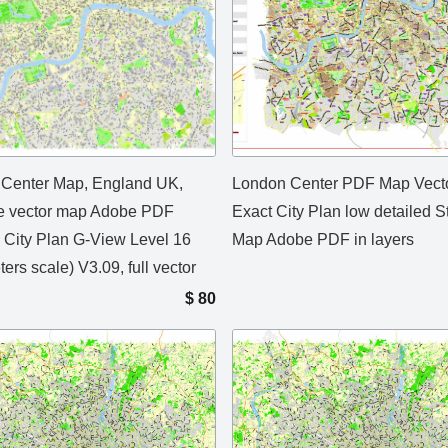
Center Map, England UK,
London Center PDF Map Vect
le vector map Adobe PDF
Exact City Plan low detailed S
e City Plan G-View Level 16
Map Adobe PDF in layers
ers scale) V3.09, full vector
$
80