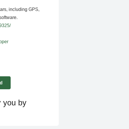
ears, including GPS,
software.
39325/
apper
y you by