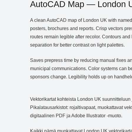
AutoCAD Map — London 
A clean AutoCAD map of London UK with named lay
posters, brochures and reports. Crisp vectors pre
routes remain legible after recolor. Contours and
separation for better contrast on light palettes.
Saves prepress time by reducing manual fixes and 
municipal communications. Color systems can be 
sponsors change. Legibility holds up on handheld 
Vektorikartat kohteista London UK suunnitteluun 
Pikalatausarkistot: rojaltivapaat, muokattavat ve
digitaalinen PDF ja Adobe Illustrator -muoto.
Kaikki nämä muokattavat London UK vektorikartat 