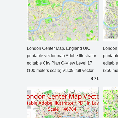
London Center Map, England UK,
London 
printable vector map Adobe Illustrator
printab
editable City Plan G-View Level 17
editabl
(100 meters scale) V3.09, full vector
(250 met
$
71