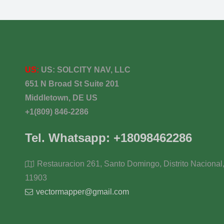
US:
US:
SOLCITY NAV, LLC
651 N Broad St Suite 201
Middletown, DE US
+1(809) 846-2286
Tel. Whatsapp: +18098462286
Restauracion 261, Santo Domingo, Distrito Nacional
11903
vectormapper@gmail.com