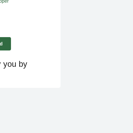
apper
y you by