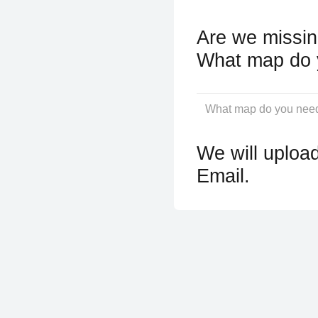
Are we missin
What map do 
We will upload
Email.