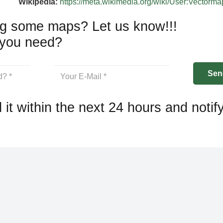
Wikipedia:
https://meta.wikimedia.org/wiki/User:Vectorm
g some maps? Let us know!!!
you need?
 it within the next 24 hours and notif