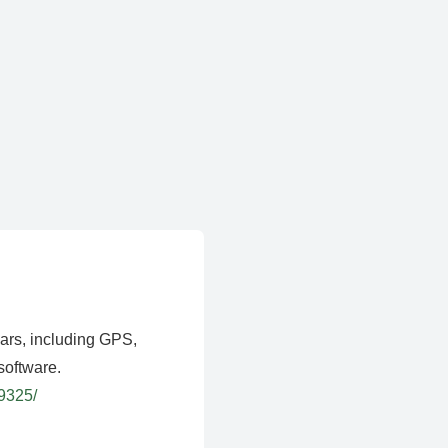
ears, including GPS,
software.
39325/